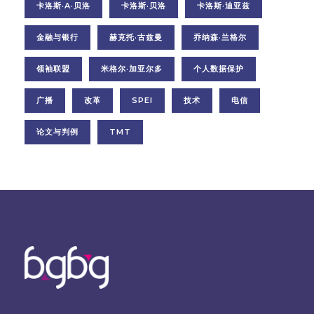
卡洛斯·A·贝洛
卡洛斯·贝洛
卡洛斯·迪亚兹
金融与银行
赫克托·古兹曼
乔纳森·兰格尔
领袖联盟
米格尔·加亚尔多
个人数据保护
广播
改革
SPEI
技术
电信
论文与判例
TMT