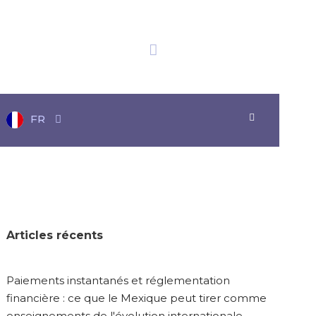
Nous avons obtenu
Heure du Mexique
Plus de 20 distinctions
12:58:11
FR
Articles récents
Paiements instantanés et réglementation
financière : ce que le Mexique peut tirer comme
enseignements de l'évolution internationale