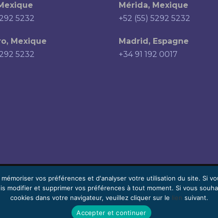
 Mexique
Mérida, Mexique
5292 5232
+52 (55) 5292 5232
ro, Mexique
Madrid, Espagne
5292 5232
+34 91 192 0017
e mémoriser vos préférences et d'analyser votre utilisation du site. Si v
efois modifier et supprimer vos préférences à tout moment. Si vous souha
cookies dans votre navigateur, veuillez cliquer sur le
lien
suivant.
ut varier selon la langue.
Accepter et continuer