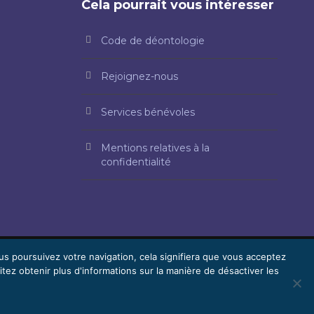
Cela pourrait vous intéresser
Code de déontologie
Rejoignez-nous
Services bénévoles
Mentions relatives à la
confidentialité
ous poursuivez votre navigation, cela signifiera que vous acceptez
itez obtenir plus d'informations sur la manière de désactiver les
Bénévolat
Rejoignez-nous
Webmail