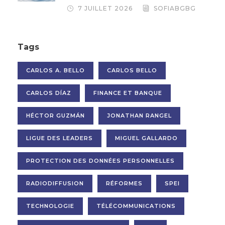
7 JUILLET 2026
SOFIABGBG
Tags
CARLOS A. BELLO
CARLOS BELLO
CARLOS DÍAZ
FINANCE ET BANQUE
HÉCTOR GUZMÁN
JONATHAN RANGEL
LIGUE DES LEADERS
MIGUEL GALLARDO
PROTECTION DES DONNÉES PERSONNELLES
RADIODIFFUSION
RÉFORMES
SPEI
TECHNOLOGIE
TÉLÉCOMMUNICATIONS