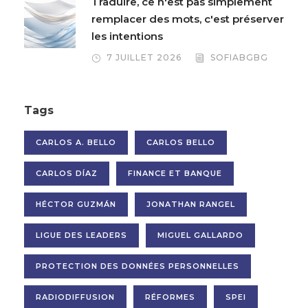
Traduire, ce n'est pas simplement
remplacer des mots, c'est préserver
les intentions
7 JUILLET 2026
SOFIABGBG
Tags
CARLOS A. BELLO
CARLOS BELLO
CARLOS DÍAZ
FINANCE ET BANQUE
HÉCTOR GUZMÁN
JONATHAN RANGEL
LIGUE DES LEADERS
MIGUEL GALLARDO
PROTECTION DES DONNÉES PERSONNELLES
RADIODIFFUSION
RÉFORMES
SPEI