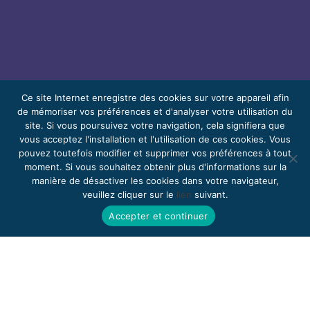
Ce site Internet enregistre des cookies sur votre appareil afin
de mémoriser vos préférences et d'analyser votre utilisation du
site. Si vous poursuivez votre navigation, cela signifiera que
© 2026 Bello, Gallardo, Bonequi et García,
vous acceptez l'installation et l'utilisation de ces cookies. Vous
S.C.
pouvez toutefois modifier et supprimer vos préférences à tout
Contenu traduit automatiquement. La
moment. Si vous souhaitez obtenir plus d'informations sur la
manière de désactiver les cookies dans votre navigateur,
précision peut varier selon la langue.
veuillez cliquer sur le
lien
suivant.
Bénévolat
Rejoignez-nous
Webmail
Accepter et continuer