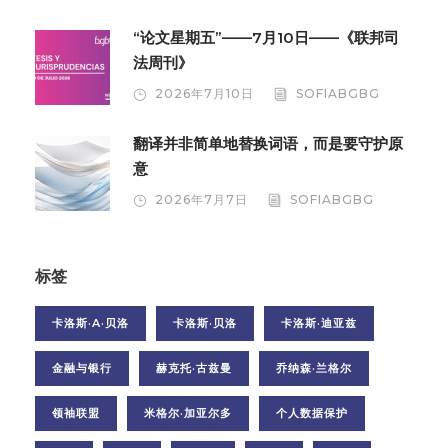
“论文星期五”——7月10日——《联邦司
法周刊》
2026年7月10日
SOFIABGBG
翻译并非简单地替换词语，而是要守护原
意
2026年7月7日
SOFIABGBG
标签
卡洛斯·A·贝洛
卡洛斯·贝洛
卡洛斯·迪亚兹
金融与银行
赫克托·古兹曼
乔纳森·兰格尔
领袖联盟
米格尔·加亚尔多
个人数据保护