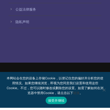
公益法律服务
隐私声明
© 2026 Bello, Gallardo, Bonequi y García,
本网站会在您的设备上存储Cookie，以便记住您的偏好并分析您的使
S.C.
用情况。如果您继续浏览，即视为您同意我们设置和使用这些
Cookie。不过，您可以随时修改或删除您的设置。如需了解如何在浏
内容由机器翻译生成。翻译准确性可能因语言而异。
览器中禁用Cookie，请点击以下
链接
。
公益法律服务
加入我们
Webmail
接受并继续