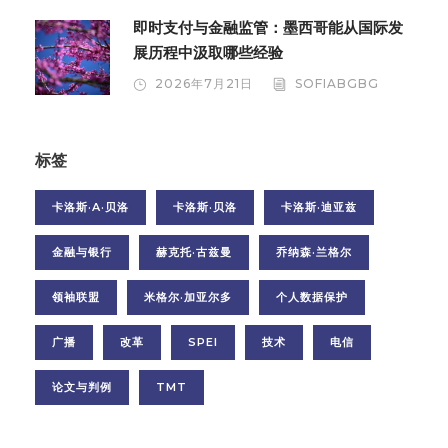
即时支付与金融监管：墨西哥能从国际发
展历程中汲取哪些经验
2026年7月21日
SOFIABGBG
标签
卡洛斯·A·贝洛
卡洛斯·贝洛
卡洛斯·迪亚兹
金融与银行
赫克托·古兹曼
乔纳森·兰格尔
领袖联盟
米格尔·加亚尔多
个人数据保护
广播
改革
SPEI
技术
电信
论文与判例
TMT