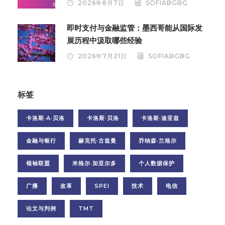
2026年8月7日
SOFIABGBG
即时支付与金融监管：墨西哥能从国际发
展历程中汲取哪些经验
2026年7月21日
SOFIABGBG
标签
卡洛斯·A·贝洛
卡洛斯·贝洛
卡洛斯·迪亚兹
金融与银行
赫克托·古兹曼
乔纳森·兰格尔
领袖联盟
米格尔·加亚尔多
个人数据保护
广播
改革
SPEI
技术
电信
论文与判例
TMT