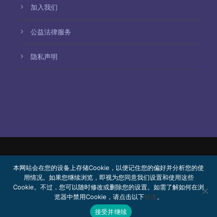
加入我们
公益法律服务
隐私声明
© 2026 Bello, Gallardo, Bonequi y García,
本网站会在您的设备上存储Cookie，以便记住您的偏好并分析您的使
S.C.
用情况。如果您继续浏览，即视为您同意我们设置和使用这些
Cookie。不过，您可以随时修改或删除您的设置。如需了解如何在浏
内容由机器翻译生成。翻译准确性可能因语言而异。
览器中禁用Cookie，请点击以下
链接
。
公益法律服务
加入我们
Webmail
接受并继续