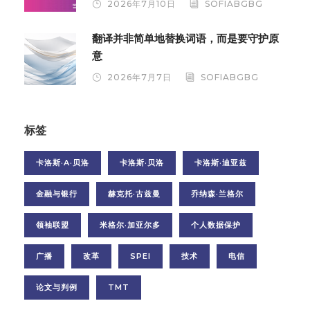
2026年7月10日
SOFIABGBG
翻译并非简单地替换词语，而是要守护原
意
2026年7月7日
SOFIABGBG
标签
卡洛斯·A·贝洛
卡洛斯·贝洛
卡洛斯·迪亚兹
金融与银行
赫克托·古兹曼
乔纳森·兰格尔
领袖联盟
米格尔·加亚尔多
个人数据保护
广播
改革
SPEI
技术
电信
论文与判例
TMT