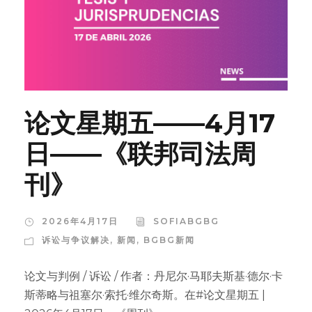
论文星期五——4月17
日——《联邦司法周
刊》
2026年4月17日
SOFIABGBG
诉讼与争议解决
,
新闻
,
BGBG新闻
论文与判例 / 诉讼 / 作者：丹尼尔·马耶夫斯基·德尔·卡
斯蒂略与祖塞尔·索托·维尔奇斯。在#论文星期五 |