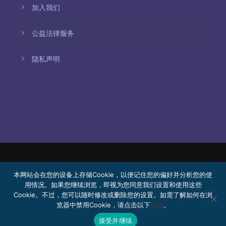
加入我们
公益法律服务
隐私声明
© 2026 Bello, Gallardo, Bonequi y García,
本网站会在您的设备上存储Cookie，以便记住您的偏好并分析您的使
S.C.
用情况。如果您继续浏览，即视为您同意我们设置和使用这些
Cookie。不过，您可以随时修改或删除您的设置。如需了解如何在浏
内容由机器翻译生成。翻译准确性可能因语言而异。
览器中禁用Cookie，请点击以下
链接
。
公益法律服务
加入我们
Webmail
接受并继续