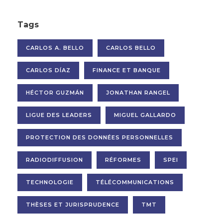
Tags
CARLOS A. BELLO
CARLOS BELLO
CARLOS DÍAZ
FINANCE ET BANQUE
HÉCTOR GUZMÁN
JONATHAN RANGEL
LIGUE DES LEADERS
MIGUEL GALLARDO
PROTECTION DES DONNÉES PERSONNELLES
RADIODIFFUSION
RÉFORMES
SPEI
TECHNOLOGIE
TÉLÉCOMMUNICATIONS
THÈSES ET JURISPRUDENCE
TMT