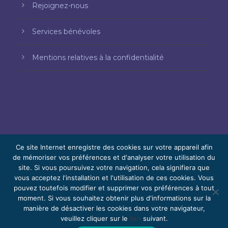
Rejoignez-nous
Services bénévoles
Mentions relatives à la confidentialité
Ce site Internet enregistre des cookies sur votre appareil afin
de mémoriser vos préférences et d'analyser votre utilisation du
© 2026 Bello, Gallardo, Bonequi et García,
site. Si vous poursuivez votre navigation, cela signifiera que
vous acceptez l'installation et l'utilisation de ces cookies. Vous
S.C.
pouvez toutefois modifier et supprimer vos préférences à tout
Contenu traduit automatiquement. La
moment. Si vous souhaitez obtenir plus d'informations sur la
manière de désactiver les cookies dans votre navigateur,
précision peut varier selon la langue.
veuillez cliquer sur le
lien
suivant.
Bénévolat
Rejoignez-nous
Webmail