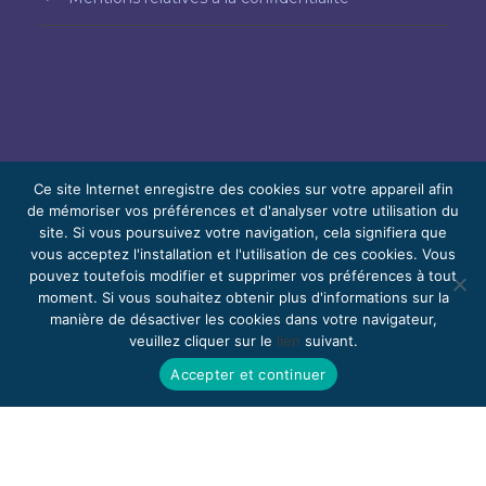
Ce site Internet enregistre des cookies sur votre appareil afin
de mémoriser vos préférences et d'analyser votre utilisation du
site. Si vous poursuivez votre navigation, cela signifiera que
© 2026 Bello, Gallardo, Bonequi et García,
vous acceptez l'installation et l'utilisation de ces cookies. Vous
S.C.
pouvez toutefois modifier et supprimer vos préférences à tout
Contenu traduit automatiquement. La
moment. Si vous souhaitez obtenir plus d'informations sur la
manière de désactiver les cookies dans votre navigateur,
précision peut varier selon la langue.
veuillez cliquer sur le
lien
suivant.
Bénévolat
Rejoignez-nous
Webmail
Accepter et continuer