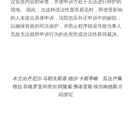
议实质内容的审查，并使申诉方处于无法进行辩护的
境地。 因此，当这种违法性显而易见时，即使受影响
的人未提出具体申诉，法院也应补正申诉中的缺陷，
以确保有效的司法保护，并防止程序错误导致当事人
无故无法就所申诉行为的合宪性或合法性获得裁决。
本文由
丹尼尔·马耶夫斯基·德尔·卡斯蒂略
、
瓜达卢佩·
维拉·菲格罗亚
和
劳尔·阿隆索·弗洛雷斯·埃尔南德斯
共
同撰写
。