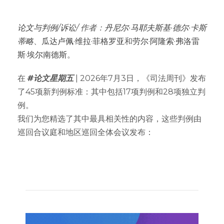
论文与判例
/
诉讼
/ 作者：
丹尼尔·马耶夫斯基·德尔·卡斯
蒂略
、
瓜达卢佩·维拉·菲格罗亚
和
劳尔·阿隆索·弗洛雷
斯·埃尔南德斯
。
在
#论文星期五
| 2026年7月3日，《司法周刊》发布
了45项新判例标准：其中包括17项判例和28项独立判
例。
我们为您精选了其中最具相关性的内容，这些判例由
巡回合议庭和地区巡回全体会议发布：