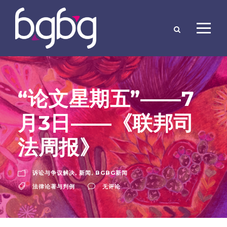
“论文星期五”——7
月3日——《联邦司
法周报》
诉讼与争议解决
,
新闻
,
BGBG新闻
法律论著与判例
无评论