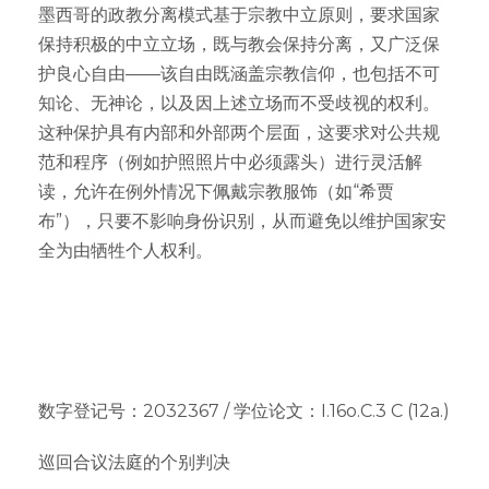
墨西哥的政教分离模式基于宗教中立原则，要求国家
保持积极的中立立场，既与教会保持分离，又广泛保
护良心自由——该自由既涵盖宗教信仰，也包括不可
知论、无神论，以及因上述立场而不受歧视的权利。
这种保护具有内部和外部两个层面，这要求对公共规
范和程序（例如护照照片中必须露头）进行灵活解
读，允许在例外情况下佩戴宗教服饰（如“希贾
布”），只要不影响身份识别，从而避免以维护国家安
全为由牺牲个人权利。
数字登记号：2032367 / 学位论文：I.16o.C.3 C (12a.)
巡回合议法庭的个别判决