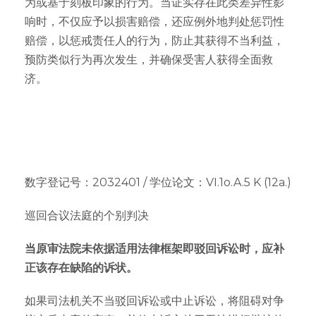
为或基于刻板印象的行为。当证实存在此类差异性影
响时，不仅应予以损害赔偿，还应例外地判处惩罚性
赔偿，以惩戒责任人的行为，防止其获得不当利益，
预防类似行为再次发生，并确保受害人获得全面救
济。
数字登记号：2032401 / 学位论文：VI.1o.A.5 K (12a.)
巡回合议法庭的个别判决
当原审法院未依据适用法律框架即驳回诉讼时，应补
正该存在缺陷的诉状。
如果司法机关不当驳回诉讼或中止诉讼，将阻碍对争