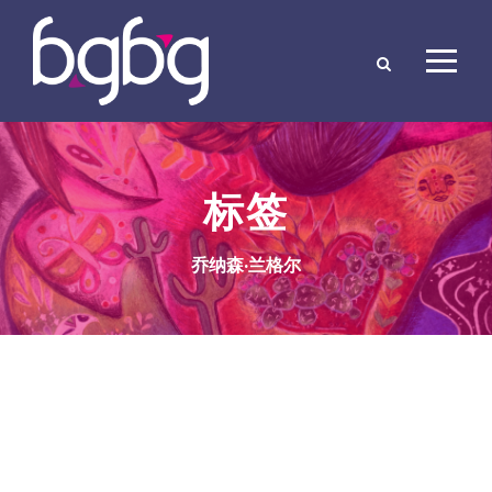
标签
乔纳森·兰格尔