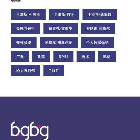
卡洛斯·A·贝洛
卡洛斯·贝洛
卡洛斯·迪亚兹
金融与银行
赫克托·古兹曼
乔纳森·兰格尔
领袖联盟
米格尔·加亚尔多
个人数据保护
广播
改革
SPEI
技术
电信
论文与判例
TMT