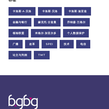
卡洛斯·A·贝洛
卡洛斯·贝洛
卡洛斯·迪亚兹
金融与银行
赫克托·古兹曼
乔纳森·兰格尔
领袖联盟
米格尔·加亚尔多
个人数据保护
广播
改革
SPEI
技术
电信
论文与判例
TMT