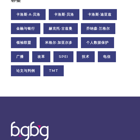
卡洛斯·A·贝洛
卡洛斯·贝洛
卡洛斯·迪亚兹
金融与银行
赫克托·古兹曼
乔纳森·兰格尔
领袖联盟
米格尔·加亚尔多
个人数据保护
广播
改革
SPEI
技术
电信
论文与判例
TMT