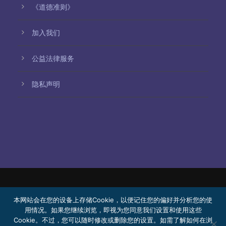
《道德准则》
加入我们
公益法律服务
隐私声明
© 2026 Bello, Gallardo, Bonequi y García,
本网站会在您的设备上存储Cookie，以便记住您的偏好并分析您的使
S.C.
用情况。如果您继续浏览，即视为您同意我们设置和使用这些
Cookie。不过，您可以随时修改或删除您的设置。如需了解如何在浏
内容由机器翻译生成。翻译准确性可能因语言而异。