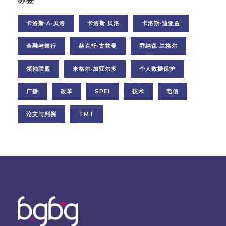
卡洛斯·A·贝洛
卡洛斯·贝洛
卡洛斯·迪亚兹
金融与银行
赫克托·古兹曼
乔纳森·兰格尔
领袖联盟
米格尔·加亚尔多
个人数据保护
广播
改革
SPEI
技术
电信
论文与判例
TMT