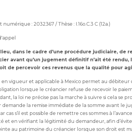
umérique : 2032367 / Thèse : I.16o.C.3 C (12a.)
d'appel
 lieu, dans le cadre d'une procédure judiciaire, de 
ier avant qu'un jugement définitif n'ait été rendu, 
roit de percevoir ces revenus que la qualité pour a
e en vigueur et applicable à Mexico permet au débiteur
ligation lorsque le créancier refuse de recevoir le paie
ant, la loi ne précise pas la marche à suivre si cela se p
er demande la remise immédiate de la somme avant le ju
ar cas s’il est possible de remettre ces sommes à l’avance
té et en vérifiant la légitimité du demandeur, afin d’évite
einte au patrimoine du créancier lorsque son droit est ma