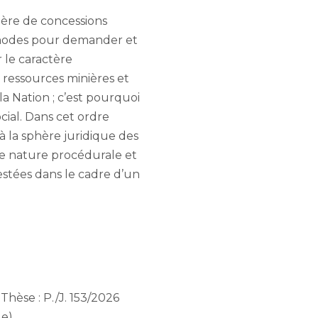
tière de concessions
éthodes pour demander et
r le caractère
s ressources minières et
la Nation ; c’est pourquoi
cial. Dans cet ordre
 à la sphère juridique des
 de nature procédurale et
estées dans le cadre d’un
èse : P./J. 153/2026
2e)