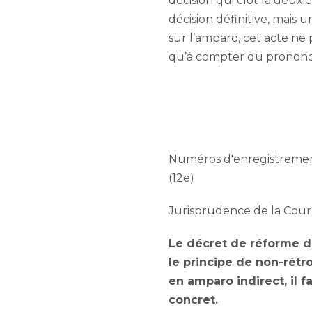
décision qui clôt la deux
décision définitive, mais 
sur l’amparo, cet acte ne 
qu’à compter du prononcé 
Numéros d'enregistrement 
(12e)
Jurisprudence de la Cour
Le décret de réforme du
le principe de non-rétro
en amparo indirect, il f
concret.