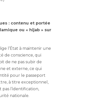
ques : contenu et portée
slamique ou « hijab » sur
lige l’État à maintenir une
rté de conscience, qui
oit de ne pas subir de
rne et externe, ce qui
tité pour le passeport
re, à titre exceptionnel,
pas l’identification,
urité nationale.