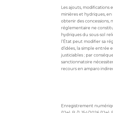
Les ajouts, modifications 
minières et hydriques, e
obtenir des concessions, ne
réglementaire ne constitue
hydriques du sous-sol relè
l’État peut modifier sa ré
d’idées, la simple entrée 
justiciables ; par conséqu
sanctionnatoire nécessite
recours en amparo indirec
Enregistrement numérique
(12e), P./J. 154/2026 (12e), 