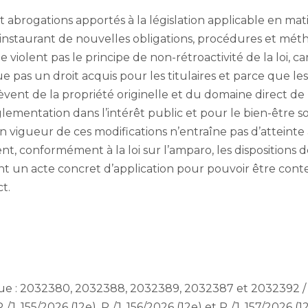
et abrogations apportés à la législation applicable en ma
n instaurant de nouvelles obligations, procédures et m
 violent pas le principe de non-rétroactivité de la loi, ca
 pas un droit acquis pour les titulaires et parce que le
vent de la propriété originelle et du domaine direct de 
glementation dans l’intérêt public et pour le bien-être so
en vigueur de ces modifications n’entraîne pas d’atteinte
ent, conformément à la loi sur l’amparo, les dispositions
nt un acte concret d’application pour pouvoir être cont
t.
 : 2032380, 2032388, 2032389, 2032387 et 2032392 / Th
P./J. 155/2026 (12e), P./J. 156/2026 (12e) et P./J. 157/2026 (1