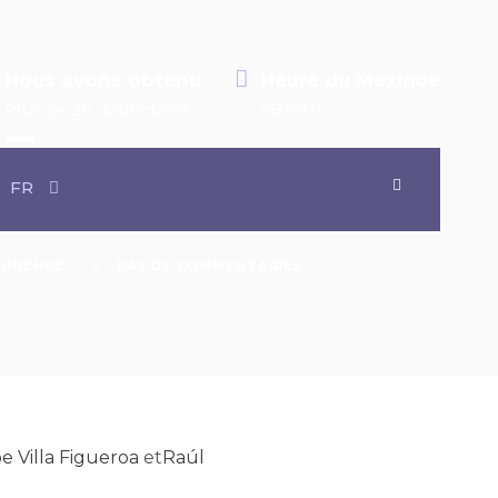
Nous avons obtenu
Heure du Mexique
Plus de 20 distinctions
08:59:16
 –
 la Fédération
FR
RUDENCE
PAS DE COMMENTAIRES
 Villa Figueroa
et
Raúl