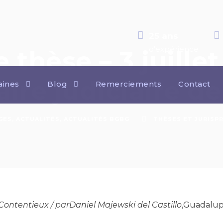
25 ans
d'expérience
thèse – 3 juillet
re judiciaire de
ines
Blog
Remerciements
Contact
GES
,
ACTUALITÉS
,
ACTUALITÉS BGBG
THÈSES ET JURISP
Contentieux
/ par
Daniel Majewski del Castillo
,
Guadalupe