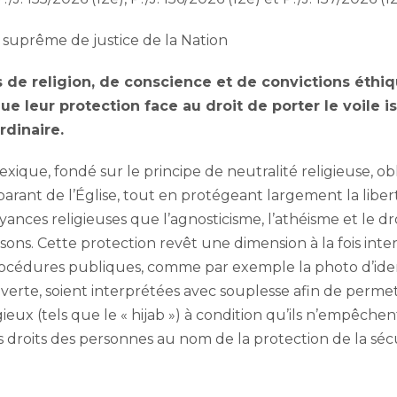
 suprême de justice de la Nation
tés de religion, de conscience et de convictions éthi
que leur protection face au droit de porter le voile i
rdinaire.
xique, fondé sur le principe de neutralité religieuse, ob
éparant de l’Église, tout en protégeant largement la libe
yances religieuses que l’agnosticisme, l’athéisme et le dr
isons. Cette protection revêt une dimension à la fois inte
procédures publiques, comme par exemple la photo d’iden
verte, soient interprétées avec souplesse afin de permett
eux (tels que le « hijab ») à condition qu’ils n’empêchent 
 les droits des personnes au nom de la protection de la séc