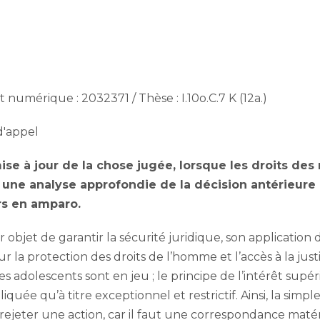
umérique : 2032371 / Thèse : I.10o.C.7 K (12a.)
d'appel
se à jour de la chose jugée, lorsque les droits des 
une analyse approfondie de la décision antérieure 
rs en amparo.
objet de garantir la sécurité juridique, son application
ur la protection des droits de l’homme et l’accès à la just
des adolescents sont en jeu ; le principe de l’intérêt supé
iquée qu’à titre exceptionnel et restrictif. Ainsi, la simp
 rejeter une action, car il faut une correspondance maté