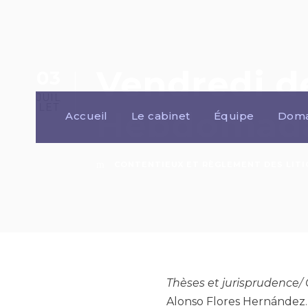
Vendredi de 
03
JUIL
LET
Hebdomadai
Accueil
Le cabinet
Équipe
Doma
CONTENTIEUX ET RÈGLEMENT DES LITI
Thèses et jurisprudence
/
Alonso Flores Hernández
.