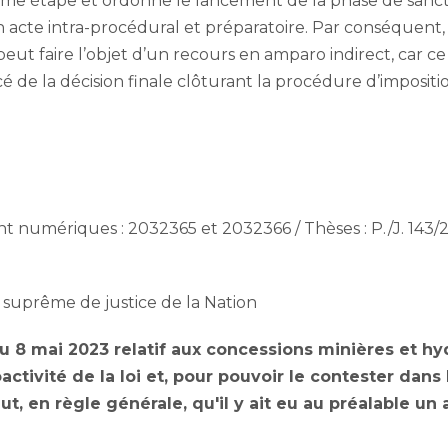
ième étape et ordonne le lancement de la phase de sanct
un acte intra-procédural et préparatoire. Par conséquent
peut faire l’objet d’un recours en amparo indirect, car c
de la décision finale clôturant la procédure d’impositio
numériques : 2032365 et 2032366 / Thèses : P./J. 143/20
 suprême de justice de la Nation
 8 mai 2023 relatif aux concessions minières et hy
activité de la loi et, pour pouvoir le contester dans
aut, en règle générale, qu'il y ait eu au préalable un 