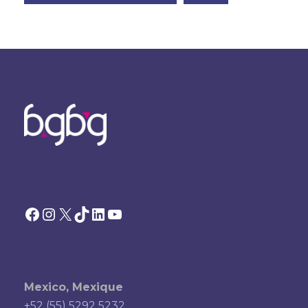
Facebook
Instagram
X
TikTok
LinkedIn
YouTube
Mexico, Mexique
+52 (55) 5292 5232