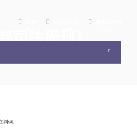
25年
我们已获得
墨西哥时间
经验
20+ 项荣誉
03:47:20
联邦司法周刊》
独立判例。