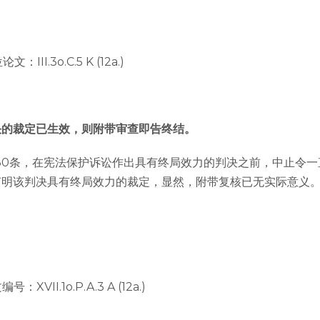
III.3o.C.5 K (12a.)
决的裁定已生效，则附带审查即告终结。
30条，在宪法保护诉讼作出具有终局效力的判决之前，中止令
声明该判决具有终局效力的裁定，显然，附带复核已无实际意义
XVII.1o.P.A.3 A (12a.)