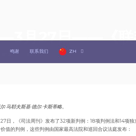
—3月27日——《
鸣谢
联系我们
ZH
著与判例
无评论
尔·马耶夫斯基·德尔·卡斯蒂略
。
年3月27日，《司法周刊》发布了32项新判例：18项判例法和14项
考价值的判例，这些判例由国家最高法院和巡回合议法庭发布：