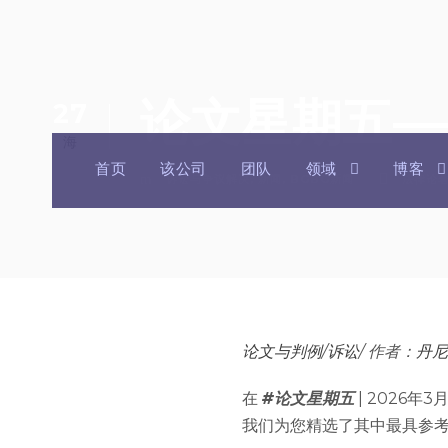
论文星期五—
27
海
首页
该公司
团队
领域
博客
诉讼与争议解决
,
新闻
,
BGBG新闻
法律论
论文与判例
/
诉讼
/ 作者：
丹尼
在
#论文星期五
| 2026
我们为您精选了其中最具参