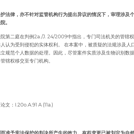
保护法律，亦不针对监管机构行为提出异议的情况下，审理涉及
法院。
第二庭在判例2a./J. 24/2009中指出，专门司法机关的管
人认为受到侵犯的实体权利。 在本案中，被质疑的法规涉及人
独立规范个人数据的处理。因此，尽管案件实质涉及生物识别数
将管辖权移交至专门机构。
I.20o.A.91 A (11a.)
则而准予宪法保护的判决所产生的效力。有权变更已被划定为自