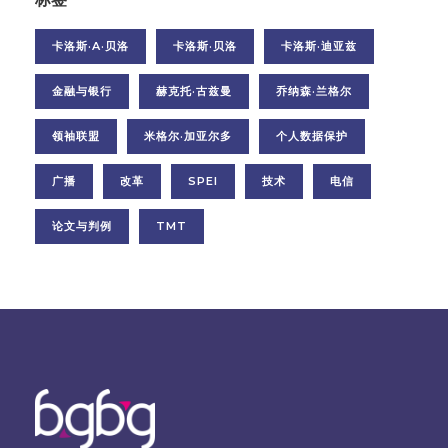
卡洛斯·A·贝洛
卡洛斯·贝洛
卡洛斯·迪亚兹
金融与银行
赫克托·古兹曼
乔纳森·兰格尔
领袖联盟
米格尔·加亚尔多
个人数据保护
广播
改革
SPEI
技术
电信
论文与判例
TMT