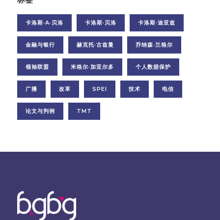
卡洛斯·A·贝洛
卡洛斯·贝洛
卡洛斯·迪亚兹
金融与银行
赫克托·古兹曼
乔纳森·兰格尔
领袖联盟
米格尔·加亚尔多
个人数据保护
广播
改革
SPEI
技术
电信
论文与判例
TMT