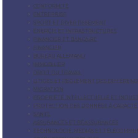
CONFORMITÉ
ENTREPRISE
SPORT ET DIVERTISSEMENT
ÉNERGIE ET INFRASTRUCTURES
FINANCIER ET BANCAIRE
FINANCIER
BUREAU ALLEMAND
IMMOBILIER
DROIT DU TRAVAIL
LITIGES ET RÈGLEMENT DES DIFFÉREND
MIGRATION
PROPRIÉTÉ INTELLECTUELLE ET INDUST
PROTECTION DES DONNÉES À CARACTÈR
SANTÉ
ASSURANCES ET RÉASSURANCES
TECHNOLOGIE, MÉDIAS ET TÉLÉCOMMU