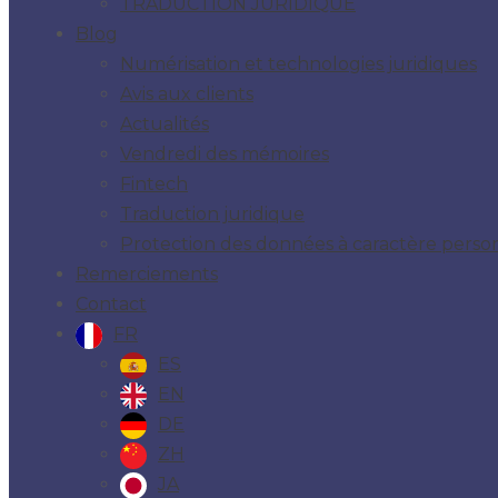
TRADUCTION JURIDIQUE
Blog
Numérisation et technologies juridiques
Avis aux clients
Actualités
Vendredi des mémoires
Fintech
Traduction juridique
Protection des données à caractère personn
Remerciements
Contact
FR
ES
EN
DE
ZH
JA