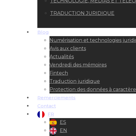
TECHNOLOGIE, MÉDIAS ET TÉLÉ
TRADUCTION JURIDIQUE
Blog
Numérisation et technologies jurid
Avis aux clients
Actualités
Vendredi des mémoires
Fintech
Traduction juridique
Protection des données à caractère 
Remerciements
Contact
FR
ES
EN