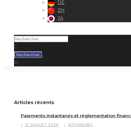
DE
ZH
JA
Balise
CAPITAL PRIVÉ
Articles récents
Paiements instantanés et réglementation financ
21 JUILLET 2026
SOFIABGBG