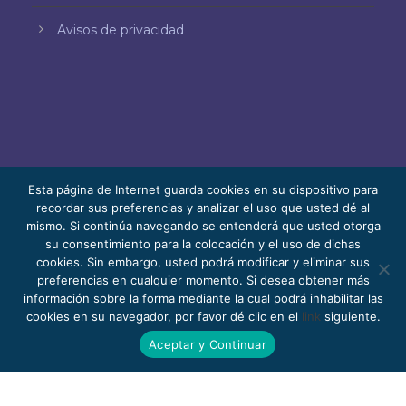
Avisos de privacidad
Esta página de Internet guarda cookies en su dispositivo para
recordar sus preferencias y analizar el uso que usted dé al
mismo. Si continúa navegando se entenderá que usted otorga
© 2026 Bello, Gallardo, Bonequi y García,
su consentimiento para la colocación y el uso de dichas
S.C.
cookies. Sin embargo, usted podrá modificar y eliminar sus
Contenido traducido automáticamente. La
preferencias en cualquier momento. Si desea obtener más
información sobre la forma mediante la cual podrá inhabilitar las
precisión puede variar según el idioma.
cookies en su navegador, por favor dé clic en el
link
siguiente.
Pro Bono
Trabaja con nosotros
Webmail
Aceptar y Continuar