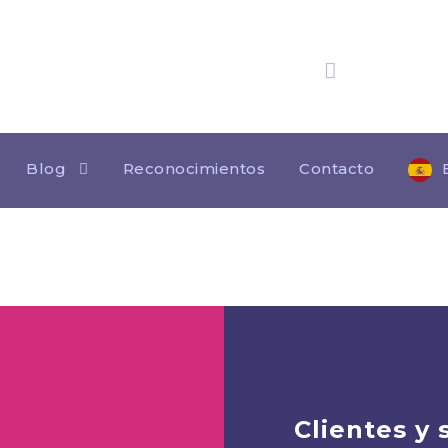
25 años
de experienc
GERMAN DESK
Blog
Reconocimientos
Contacto
Clientes y 