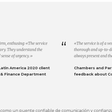
“
firm, enthusing: «The service
«The service is of a v
ctory. They understand the
thorough and up-to-dat
d sense of urgency.»
always present and th
atin America 2020 client
Chambers and Part
 & Finance Department
feedback about C
como un puente confiable de comunicación y confianz