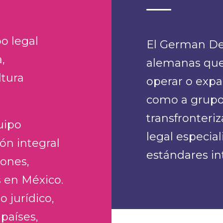
o legal
El German De
,
alemanas que 
ltura
operar o expa
como a grupo
transfronter
uipo
legal especial
ón integral
estándares in
ones,
 en México.
o jurídico,
países,