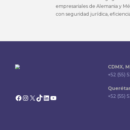
empresariales de Alemania y Méx
con seguridad jurídica, eficienci
CDMX, M
+52 (55) 
Querétar
Facebook
Instagram
X
TikTok
LinkedIn
YouTube
+52 (55) 