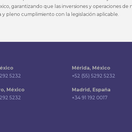
ico, garantizando que las inversiones y operaciones de n
a y pleno cumplimiento con la legislación aplicable.
éxico
Mérida, México
5292 5232
+52 (55) 5292 5232
o, México
Madrid, España
5292 5232
+34 91 192 0017