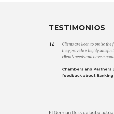
TESTIMONIOS
“
Clients are keen to praise the 
they provide is highly satisfa
client’s needs and have a goo
Chambers and Partners L
feedback about Banking
El German Desk de bgbg actúa 