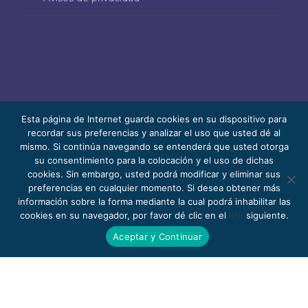
Esta página de Internet guarda cookies en su dispositivo para
recordar sus preferencias y analizar el uso que usted dé al
mismo. Si continúa navegando se entenderá que usted otorga
© 2026 Bello, Gallardo, Bonequi y García,
su consentimiento para la colocación y el uso de dichas
S.C.
cookies. Sin embargo, usted podrá modificar y eliminar sus
Contenido traducido automáticamente. La
preferencias en cualquier momento. Si desea obtener más
información sobre la forma mediante la cual podrá inhabilitar las
precisión puede variar según el idioma.
cookies en su navegador, por favor dé clic en el
link
siguiente.
Pro Bono
Trabaja con nosotros
Webmail
Aceptar y Continuar