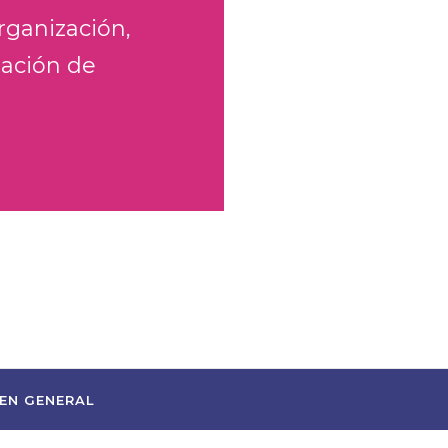
rganización,
tación de
EN GENERAL