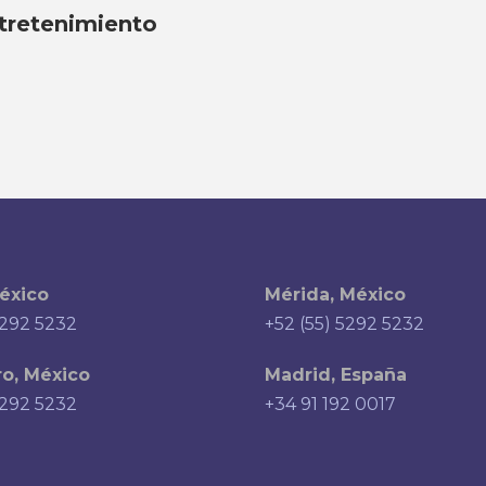
tretenimiento
éxico
Mérida, México
5292 5232
+52 (55) 5292 5232
o, México
Madrid, España
5292 5232
+34 91 192 0017