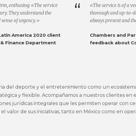
“
firm, enthusing: «The service
«The service is of a v
ctory. They understand the
thorough and up-to-dat
d sense of urgency.»
always present and th
atin America 2020 client
Chambers and Part
 & Finance Department
feedback about C
ia del deporte y el entretenimiento como un ecosistem
tratégica y flexible. Acompañamos a nuestros clientes en e
iones jurídicas integrales que les permiten operar con c
 el valor de sus iniciativas, tanto en México como en o