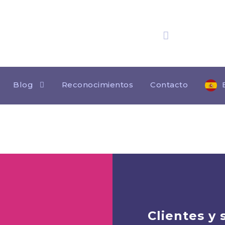
25 años
de experienc
E Y ENTRETEN
Blog
Reconocimientos
Contacto
Clientes y 