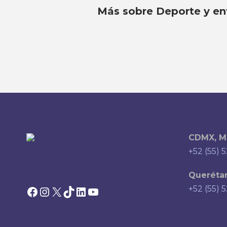
Más sobre Deporte y en
CDMX, M
+52 (55) 
Querétar
Facebook
Instagram
X
TikTok
LinkedIn
YouTube
+52 (55) 