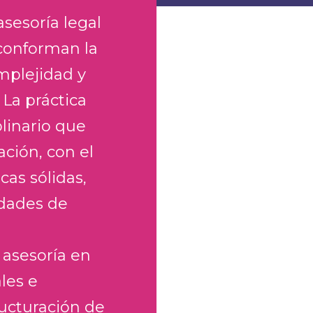
sesoría legal
 conforman la
omplejidad y
 La práctica
linario que
ación, con el
cas sólidas,
idades de
 asesoría en
les e
ructuración de