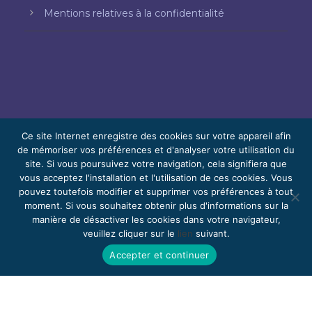
Mentions relatives à la confidentialité
Ce site Internet enregistre des cookies sur votre appareil afin
de mémoriser vos préférences et d'analyser votre utilisation du
© 2026 Bello, Gallardo, Bonequi et García,
site. Si vous poursuivez votre navigation, cela signifiera que
vous acceptez l'installation et l'utilisation de ces cookies. Vous
S.C.
pouvez toutefois modifier et supprimer vos préférences à tout
Contenu traduit automatiquement. La
moment. Si vous souhaitez obtenir plus d'informations sur la
manière de désactiver les cookies dans votre navigateur,
précision peut varier selon la langue.
veuillez cliquer sur le
lien
suivant.
Bénévolat
Rejoignez-nous
Webmail
Accepter et continuer