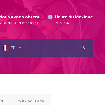
Nous avons obtenu
Heure du Mexique
Plus de 20 distinctions
20:51:54
FR
ON
PUBLICATIONS