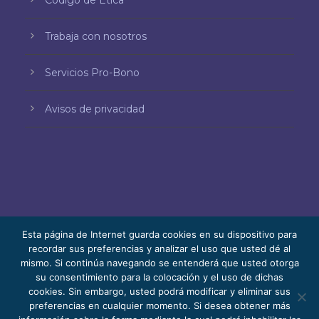
Código de Ética
Trabaja con nosotros
Servicios Pro-Bono
Avisos de privacidad
Esta página de Internet guarda cookies en su dispositivo para
recordar sus preferencias y analizar el uso que usted dé al
mismo. Si continúa navegando se entenderá que usted otorga
© 2026 Bello, Gallardo, Bonequi y García,
su consentimiento para la colocación y el uso de dichas
S.C.
cookies. Sin embargo, usted podrá modificar y eliminar sus
Contenido traducido automáticamente. La
preferencias en cualquier momento. Si desea obtener más