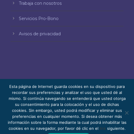
Trabaja con nosotros
Servicios Pro-Bono
Avisos de privacidad
Esta página de Internet guarda cookies en su dispositivo para
recordar sus preferencias y analizar el uso que usted dé al
mismo. Si continúa navegando se entenderá que usted otorga
© 2026 Bello, Gallardo, Bonequi y García,
su consentimiento para la colocación y el uso de dichas
S.C.
cookies. Sin embargo, usted podrá modificar y eliminar sus
Contenido traducido automáticamente. La
preferencias en cualquier momento. Si desea obtener más
información sobre la forma mediante la cual podrá inhabilitar las
precisión puede variar según el idioma.
cookies en su navegador, por favor dé clic en el
link
siguiente.
Pro Bono
Trabaja con nosotros
Webmail