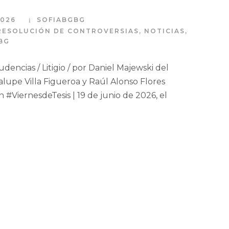
2026
SOFIABGBG
 RESOLUCIÓN DE CONTROVERSIAS
,
NOTICIAS
,
BG
rudencias / Litigio / por Daniel Majewski del
alupe Villa Figueroa y Raúl Alonso Flores
#ViernesdeTesis | 19 de junio de 2026, el