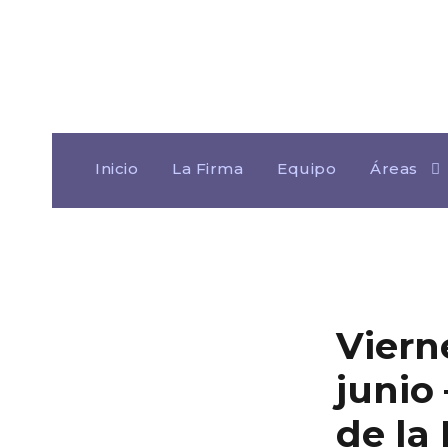
Inicio
La Firma
Equipo
Áreas
Viern
junio
de la