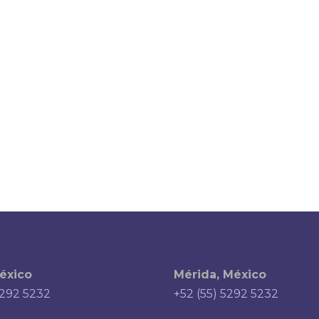
éxico
Mérida, México
5292 5232
+52 (55) 5292 5232