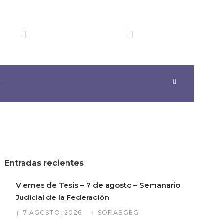
Hemos obtenido
Hora México
ia
20+ Reconocimientos
16:56:23
Entradas recientes
Viernes de Tesis – 7 de agosto – Semanario
Judicial de la Federación
7 AGOSTO, 2026
SOFIABGBG