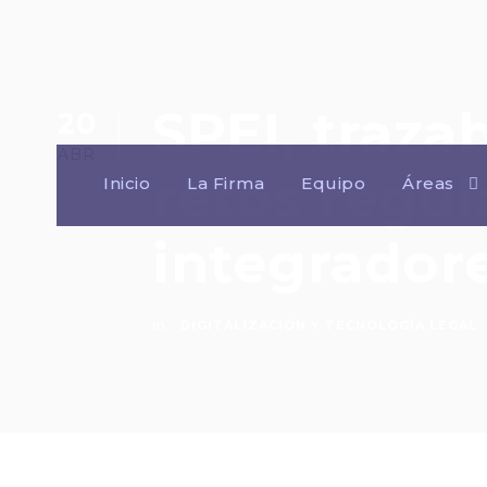
SPEI, traza
20
ABR
retos regul
Inicio
La Firma
Equipo
Áreas
integradore
DIGITALIZACIÓN Y TECNOLOGÍA LEGAL