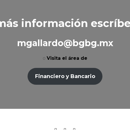
más información escríbe
mgallardo@bgbg.m
x
o
Visita el área de
Financiero y Bancario