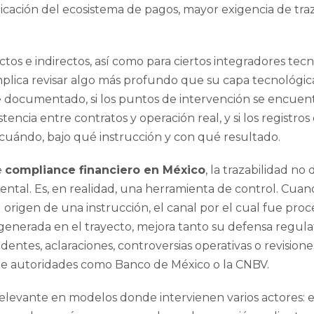
ticación del ecosistema de pagos, mayor exigencia de traz
ectos e indirectos, así como para ciertos integradores te
mplica revisar algo más profundo que su capa tecnológica. I
e documentado, si los puntos de intervención se encue
istencia entre contratos y operación real, y si los regist
 cuándo, bajo qué instrucción y con qué resultado.
e
compliance financiero en México
, la trazabilidad n
al. Es, en realidad, una herramienta de control. Cua
el origen de una instrucción, el canal por el cual fue pro
 generada en el trayecto, mejora tanto su defensa regul
dentes, aclaraciones, controversias operativas o revisione
de autoridades como Banco de México o la CNBV.
elevante en modelos donde intervienen varios actores: e