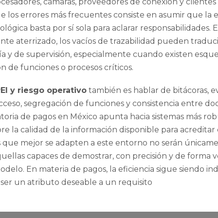
ocesadores, cámaras, proveedores de conexión y clientes i
de los errores más frecuentes consiste en asumir que la 
lógica basta por sí sola para aclarar responsabilidades. 
nte aterrizado, los vacíos de trazabilidad pueden traduc
ía y de supervisión, especialmente cuando existen esque
n de funciones o procesos críticos.
EI y riesgo operativo
también es hablar de bitácoras, e
acceso, segregación de funciones y consistencia entre d
latoria de pagos en México apunta hacia sistemas más ro
re la calidad de la información disponible para acreditar 
 que mejor se adapten a este entorno no serán únicamen
uellas capaces de demostrar, con precisión y de forma v
delo. En materia de pagos, la eficiencia sigue siendo ind
 ser un atributo deseable a un requisito