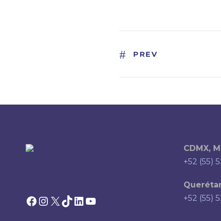
PREV
CDMX, M
+52 (55) 
Querétar
Facebook
Instagram
X
TikTok
LinkedIn
YouTube
+52 (55) 