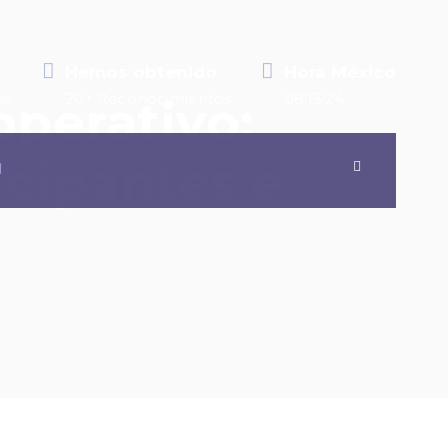
Hemos obtenido
Hora México
ia
20+ Reconocimientos
08:15:24
operativo:
icipantes e