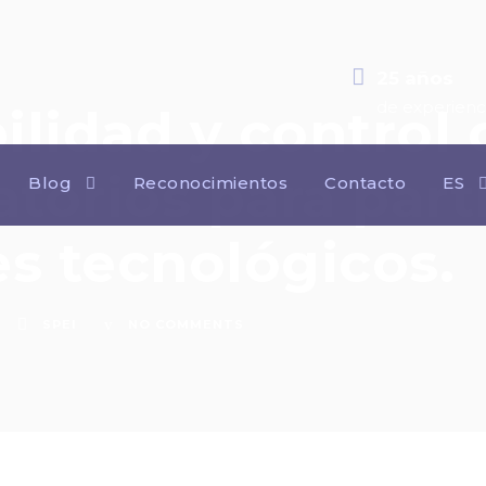
25 años
de experienc
bilidad y control 
atorios para part
Blog
Reconocimientos
Contacto
ES
s tecnológicos.
SPEI
NO COMMENTS