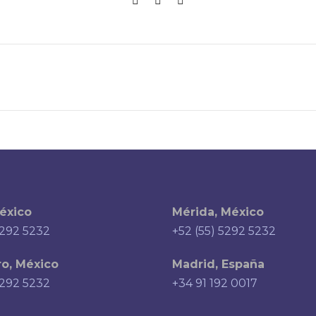
éxico
Mérida, México
5292 5232
+52 (55) 5292 5232
o, México
Madrid, España
5292 5232
+34 91 192 0017