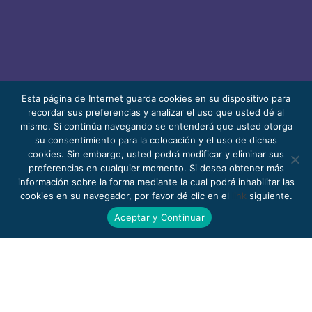
Esta página de Internet guarda cookies en su dispositivo para
recordar sus preferencias y analizar el uso que usted dé al
mismo. Si continúa navegando se entenderá que usted otorga
© 2026 Bello, Gallardo, Bonequi y García,
su consentimiento para la colocación y el uso de dichas
S.C.
cookies. Sin embargo, usted podrá modificar y eliminar sus
Contenido traducido automáticamente. La
preferencias en cualquier momento. Si desea obtener más
información sobre la forma mediante la cual podrá inhabilitar las
precisión puede variar según el idioma.
cookies en su navegador, por favor dé clic en el
link
siguiente.
Pro Bono
Trabaja con nosotros
Webmail
Aceptar y Continuar