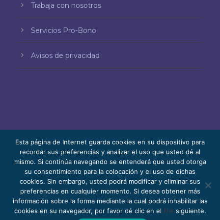
Trabaja con nosotros
Servicios Pro-Bono
Avisos de privacidad
Esta página de Internet guarda cookies en su dispositivo para
recordar sus preferencias y analizar el uso que usted dé al
mismo. Si continúa navegando se entenderá que usted otorga
© 2026 Bello, Gallardo, Bonequi y García,
su consentimiento para la colocación y el uso de dichas
S.C.
cookies. Sin embargo, usted podrá modificar y eliminar sus
Contenido traducido automáticamente. La
preferencias en cualquier momento. Si desea obtener más
información sobre la forma mediante la cual podrá inhabilitar las
precisión puede variar según el idioma.
cookies en su navegador, por favor dé clic en el
link
siguiente.
Pro Bono
Trabaja con nosotros
Webmail