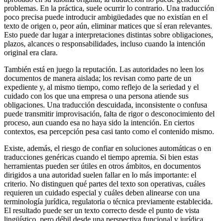
problemas. En la práctica, suele ocurrir lo contrario. Una traducción
poco precisa puede introducir ambigüedades que no existían en el
texto de origen o, peor aún, eliminar matices que sí eran relevantes.
Esto puede dar lugar a interpretaciones distintas sobre obligaciones,
plazos, alcances o responsabilidades, incluso cuando la intención
original era clara.
También está en juego la reputación. Las autoridades no leen los
documentos de manera aislada; los revisan como parte de un
expediente y, al mismo tiempo, como reflejo de la seriedad y el
cuidado con los que una empresa o una persona atiende sus
obligaciones. Una traducción descuidada, inconsistente o confusa
puede transmitir improvisación, falta de rigor o desconocimiento del
proceso, aun cuando esa no haya sido la intención. En ciertos
contextos, esa percepción pesa casi tanto como el contenido mismo.
Existe, además, el riesgo de confiar en soluciones automáticas o en
traducciones genéricas cuando el tiempo apremia. Si bien estas
herramientas pueden ser útiles en otros ámbitos, en documentos
dirigidos a una autoridad suelen fallar en lo más importante: el
criterio. No distinguen qué partes del texto son operativas, cuáles
requieren un cuidado especial y cuáles deben alinearse con una
terminología jurídica, regulatoria o técnica previamente establecida.
El resultado puede ser un texto correcto desde el punto de vista
lingüístico, pero débil desde una perspectiva funcional y jurídica.