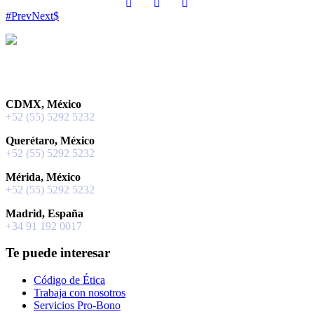
Prev
Next
Facebook
Instagram
X
TikTok
LinkedIn
YouTube
CDMX, México
+52 (55) 5292 5232
Querétaro, México
+52 (55) 5292 5232
Mérida, México
+52 (55) 5292 5232
Madrid, España
+34 91 192 0017
Te puede interesar
Código de Ética
Trabaja con nosotros
Servicios Pro-Bono