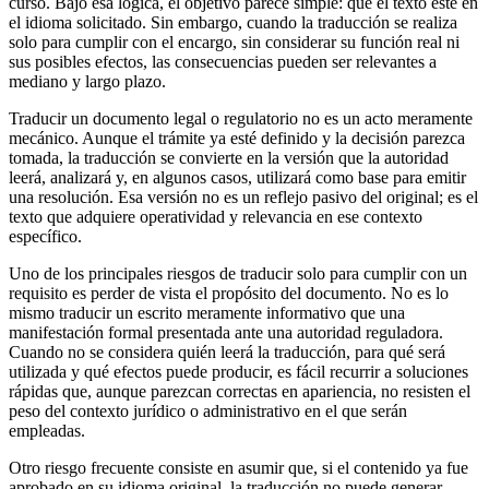
curso. Bajo esa lógica, el objetivo parece simple: que el texto esté en
el idioma solicitado. Sin embargo, cuando la traducción se realiza
solo para cumplir con el encargo, sin considerar su función real ni
sus posibles efectos, las consecuencias pueden ser relevantes a
mediano y largo plazo.
Traducir un documento legal o regulatorio no es un acto meramente
mecánico. Aunque el trámite ya esté definido y la decisión parezca
tomada, la traducción se convierte en la versión que la autoridad
leerá, analizará y, en algunos casos, utilizará como base para emitir
una resolución. Esa versión no es un reflejo pasivo del original; es el
texto que adquiere operatividad y relevancia en ese contexto
específico.
Uno de los principales riesgos de traducir solo para cumplir con un
requisito es perder de vista el propósito del documento. No es lo
mismo traducir un escrito meramente informativo que una
manifestación formal presentada ante una autoridad reguladora.
Cuando no se considera quién leerá la traducción, para qué será
utilizada y qué efectos puede producir, es fácil recurrir a soluciones
rápidas que, aunque parezcan correctas en apariencia, no resisten el
peso del contexto jurídico o administrativo en el que serán
empleadas.
Otro riesgo frecuente consiste en asumir que, si el contenido ya fue
aprobado en su idioma original, la traducción no puede generar