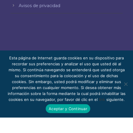
Avisos de privacidad
Esta página de Internet guarda cookies en su dispositivo para
recordar sus preferencias y analizar el uso que usted dé al
mismo. Si continúa navegando se entenderá que usted otorga
© 2026 Bello, Gallardo, Bonequi y García,
su consentimiento para la colocación y el uso de dichas
S.C.
cookies. Sin embargo, usted podrá modificar y eliminar sus
Contenido traducido automáticamente. La
preferencias en cualquier momento. Si desea obtener más
información sobre la forma mediante la cual podrá inhabilitar las
precisión puede variar según el idioma.
cookies en su navegador, por favor dé clic en el
link
siguiente.
Pro Bono
Trabaja con nosotros
Webmail
Aceptar y Continuar