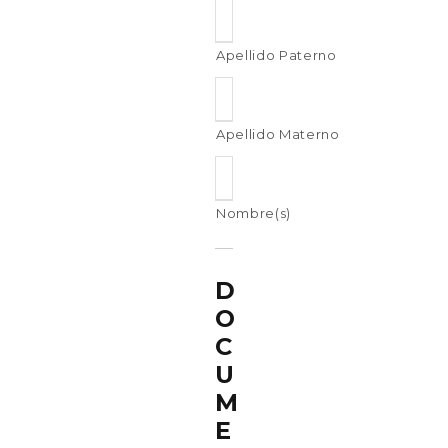
Apellido Paterno
Apellido Materno
Nombre(s)
D
O
C
U
M
E