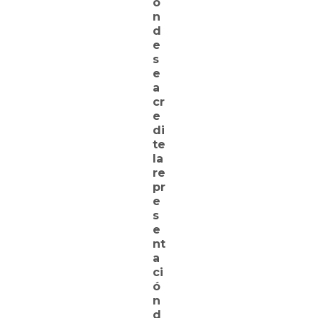
o
n
d
e
s
e
a
cr
e
di
te
la
re
pr
e
s
e
nt
a
ci
ó
n
d