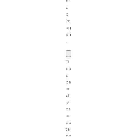
or
d
o
im
ag
en
.
Ti
po
s
de
ar
ch
iv
os
ac
ep
ta
do