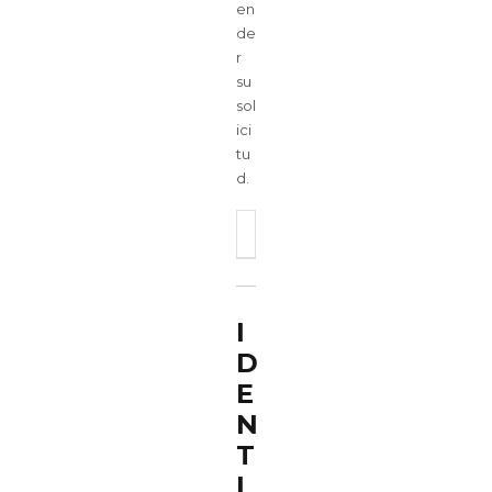
en
de
r
su
sol
ici
tu
d.
I
D
E
N
T
I