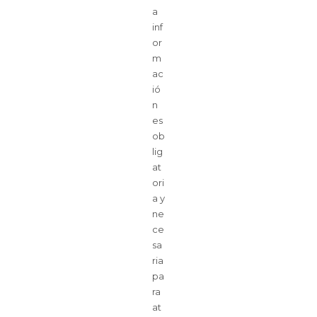
a
inf
or
m
ac
ió
n
es
ob
lig
at
ori
a y
ne
ce
sa
ria
pa
ra
at