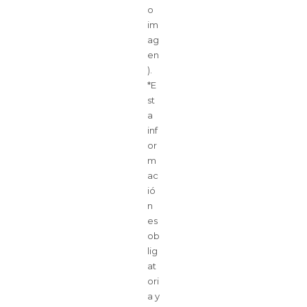
o
im
ag
en
).
*E
st
a
inf
or
m
ac
ió
n
es
ob
lig
at
ori
a y