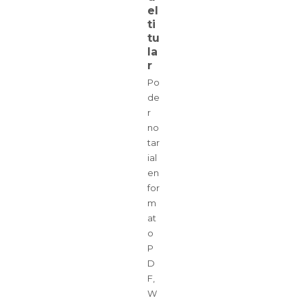
el
ti
tu
la
r
Po
de
r
no
tar
ial
en
for
m
at
o
P
D
F,
W