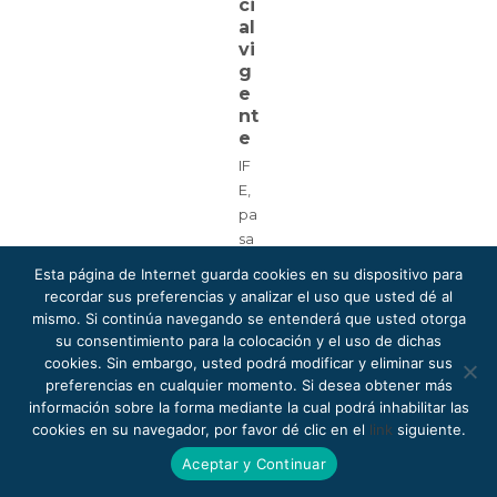
ci
al
vi
g
e
nt
e
IF
E,
pa
sa
po
Esta página de Internet guarda cookies en su dispositivo para
rt
recordar sus preferencias y analizar el uso que usted dé al
e,
mismo. Si continúa navegando se entenderá que usted otorga
ca
su consentimiento para la colocación y el uso de dichas
rtil
cookies. Sin embargo, usted podrá modificar y eliminar sus
preferencias en cualquier momento. Si desea obtener más
la
información sobre la forma mediante la cual podrá inhabilitar las
mi
cookies en su navegador, por favor dé clic en el
link
siguiente.
lit
ar
Aceptar y Continuar
en