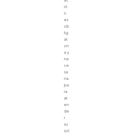
ac
ió
n
es
ob
lig
at
ori
a y
ne
ce
sa
ria
pa
ra
at
en
de
r
su
sol