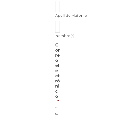
Apellido Materno
Nombre(s)
C
or
re
o
el
e
ct
ró
ni
c
o
*
*E
st