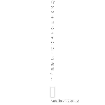
a y
ne
ce
sa
ria
pa
ra
at
en
de
r
su
sol
ici
tu
d.
Apellido Paterno