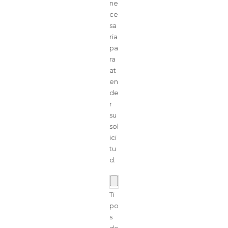
ne
ce
sa
ria
pa
ra
at
en
de
r
su
sol
ici
tu
d.
Ti
po
s
de